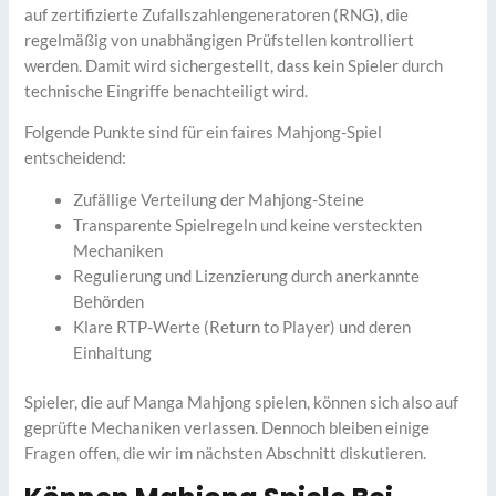
auf zertifizierte Zufallszahlengeneratoren (RNG), die
regelmäßig von unabhängigen Prüfstellen kontrolliert
werden. Damit wird sichergestellt, dass kein Spieler durch
technische Eingriffe benachteiligt wird.
Folgende Punkte sind für ein faires Mahjong-Spiel
entscheidend:
Zufällige Verteilung der Mahjong-Steine
Transparente Spielregeln und keine versteckten
Mechaniken
Regulierung und Lizenzierung durch anerkannte
Behörden
Klare RTP-Werte (Return to Player) und deren
Einhaltung
Spieler, die auf Manga Mahjong spielen, können sich also auf
geprüfte Mechaniken verlassen. Dennoch bleiben einige
Fragen offen, die wir im nächsten Abschnitt diskutieren.