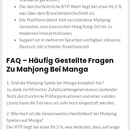
Der durchschnittliche RTP-Wert liegt bei etwa 96,5 %,
was über dem Branchendurchschnitt ist.
Die Plattform bietet fünf verschiedene Mahjong-
Varianten, vom klassischen Hong Kong-Stil bis zu
modernen Interpretationen.
Support ist in mehreren Sprachen verfügbar, inklusive
Deutsch, mit schneller Reaktionszeit.
FAQ – Häufig Gestellte Fragen
Zu Mahjong Bei Manga
1. Sind die Mahjong Spiele bei Manga komplett fair?
Ja, dank zertifizierter Zufallszahlengeneratoren, laufender
Tests durch externe Prüforganisationen und einer validen
Lizenz kann die Fairness als sehr hoch eingestuft werden.
2. Wie hoch ist die Gewinnwahrscheinlichkeit bei Mahjong
Spielen auf Manga?
Der RTP liegt bei etwa 96,5 %, was bedeutet, dass auf lange