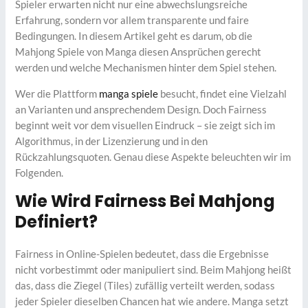
Spieler erwarten nicht nur eine abwechslungsreiche
Erfahrung, sondern vor allem transparente und faire
Bedingungen. In diesem Artikel geht es darum, ob die
Mahjong Spiele von Manga diesen Ansprüchen gerecht
werden und welche Mechanismen hinter dem Spiel stehen.
Wer die Plattform
manga spiele
besucht, findet eine Vielzahl
an Varianten und ansprechendem Design. Doch Fairness
beginnt weit vor dem visuellen Eindruck – sie zeigt sich im
Algorithmus, in der Lizenzierung und in den
Rückzahlungsquoten. Genau diese Aspekte beleuchten wir im
Folgenden.
Wie Wird Fairness Bei Mahjong
Definiert?
Fairness in Online-Spielen bedeutet, dass die Ergebnisse
nicht vorbestimmt oder manipuliert sind. Beim Mahjong heißt
das, dass die Ziegel (Tiles) zufällig verteilt werden, sodass
jeder Spieler dieselben Chancen hat wie andere. Manga setzt