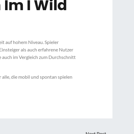
 Im I Wild
eit auf hohem Niveau. Spieler
insteiger als auch erfahrene Nutzer
ie auch im Vergleich zum Durchschnitt
alle, die mobil und spontan spielen
Next Post
→