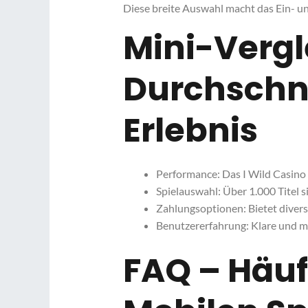
Diese breite Auswahl macht das Ein- un
Mini-Vergle
Durchschni
Erlebnis
Performance: Das I Wild Casino l
Spielauswahl: Über 1.000 Titel si
Zahlungsoptionen: Bietet dive
Benutzererfahrung: Klare und mo
FAQ – Häuf