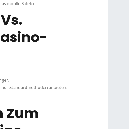
das mobile Spielen.
 Vs.
Casino-
iger.
n nur Standardmethoden anbieten.
en Zum