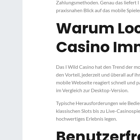
Zahlungsmethoden. Genau das liefert I Wi
praxisnahen Blick auf das mobile Spieler
Warum Lock
Casino Im
Das I Wild Casino hat den Trend der mo
den Vorteil, jederzeit und überall auf 
mobile Webseite reagiert schnell und p
im Vergleich zur Desktop-Version.
Typische Herausforderungen wie Bedien
klassischen Slots bis zu Live-Casinospi
hochwertiges Erlebnis legen.
Benutzerfr