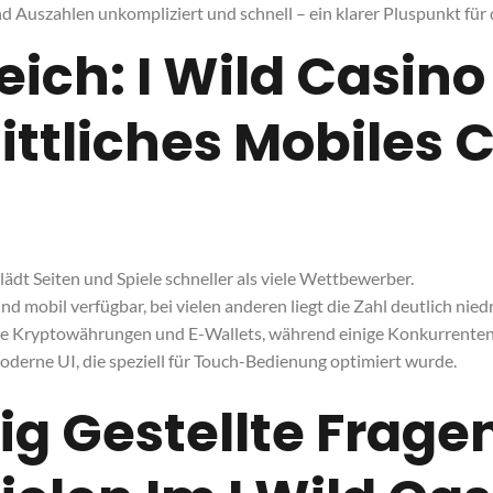
d Auszahlen unkompliziert und schnell – ein klarer Pluspunkt für 
ich: I Wild Casino
ttliches Mobiles 
ädt Seiten und Spiele schneller als viele Wettbewerber.
nd mobil verfügbar, bei vielen anderen liegt die Zahl deutlich niedr
rse Kryptowährungen und E-Wallets, während einige Konkurrente
derne UI, die speziell für Touch-Bedienung optimiert wurde.
ig Gestellte Frag