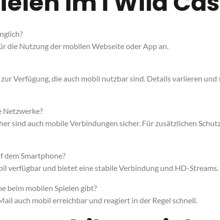
ielen Im I Wild Ca
nglich?
 für die Nutzung der mobilen Webseite oder App an.
zur Verfügung, die auch mobil nutzbar sind. Details variieren und 
le Netzwerke?
aher sind auch mobile Verbindungen sicher. Für zusätzlichen Schut
auf dem Smartphone?
obil verfügbar und bietet eine stabile Verbindung und HD-Streams.
e beim mobilen Spielen gibt?
il auch mobil erreichbar und reagiert in der Regel schnell.