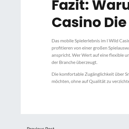
Fazit: War
Casino Die
Das mobile Spielerlebnis im I Wild Cas
profitieren von einer großen Spielausw
anspricht. Wer Wert auf eine flexible u
der Branche überzeugt.
Die komfortable Zugänglichkeit über Sm
möchten, ohne auf Qualität zu verzicht
←
Previous Post