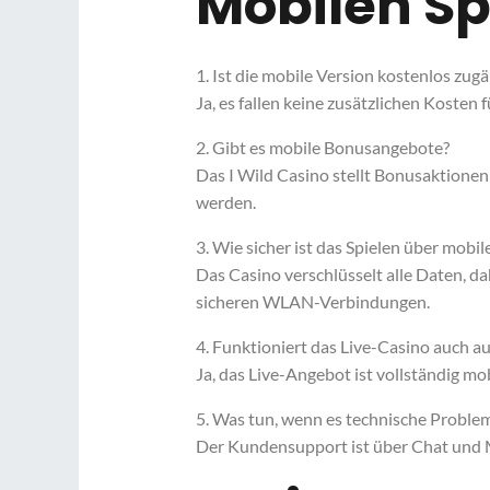
Mobilen Sp
1. Ist die mobile Version kostenlos zugä
Ja, es fallen keine zusätzlichen Kosten
2. Gibt es mobile Bonusangebote?
Das I Wild Casino stellt Bonusaktionen 
werden.
3. Wie sicher ist das Spielen über mobi
Das Casino verschlüsselt alle Daten, d
sicheren WLAN-Verbindungen.
4. Funktioniert das Live-Casino auch 
Ja, das Live-Angebot ist vollständig m
5. Was tun, wenn es technische Problem
Der Kundensupport ist über Chat und Ma