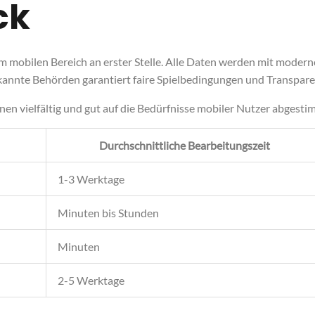
ck
 im mobilen Bereich an erster Stelle. Alle Daten werden mit mode
kannte Behörden garantiert faire Spielbedingungen und Transpare
n vielfältig und gut auf die Bedürfnisse mobiler Nutzer abgestimm
Durchschnittliche Bearbeitungszeit
1-3 Werktage
Minuten bis Stunden
Minuten
2-5 Werktage