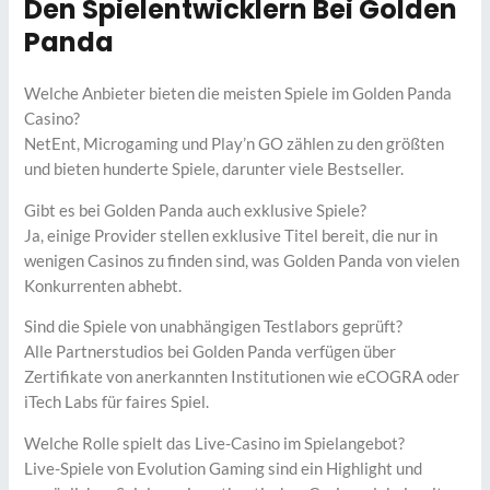
Den Spielentwicklern Bei Golden
Panda
Welche Anbieter bieten die meisten Spiele im Golden Panda
Casino?
NetEnt, Microgaming und Play’n GO zählen zu den größten
und bieten hunderte Spiele, darunter viele Bestseller.
Gibt es bei Golden Panda auch exklusive Spiele?
Ja, einige Provider stellen exklusive Titel bereit, die nur in
wenigen Casinos zu finden sind, was Golden Panda von vielen
Konkurrenten abhebt.
Sind die Spiele von unabhängigen Testlabors geprüft?
Alle Partnerstudios bei Golden Panda verfügen über
Zertifikate von anerkannten Institutionen wie eCOGRA oder
iTech Labs für faires Spiel.
Welche Rolle spielt das Live-Casino im Spielangebot?
Live-Spiele von Evolution Gaming sind ein Highlight und