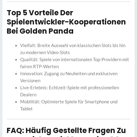
Top 5 Vorteile Der
Spielentwickler-Kooperationen
Bei Golden Panda
Vielfalt: Breite Auswahl von klassischen Slots bis hin
zu modernen Video-Slots
Qualität: Spiele von internationalen Top-Providern mit
fairen RTP-Werten
Innovation: Zugang zu Neuheiten und exklusiven
Versionen
Live-Erlebnis: Echtzeit-Spiele mit professionellen
Dealern
Mobilität: Optimierte Spiele für Smartphone und
Tablet
FAQ: Häufig Gestellte Fragen Zu