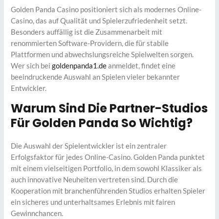
Golden Panda Casino positioniert sich als modernes Online-
Casino, das auf Qualität und Spielerzufriedenheit setzt.
Besonders auffällig ist die Zusammenarbeit mit
renommierten Software-Providern, die für stabile
Plattformen und abwechslungsreiche Spielwelten sorgen.
Wer sich bei
goldenpanda1.de
anmeldet, findet eine
beeindruckende Auswahl an Spielen vieler bekannter
Entwickler.
Warum Sind Die Partner-Studios
Für Golden Panda So Wichtig?
Die Auswahl der Spielentwickler ist ein zentraler
Erfolgsfaktor für jedes Online-Casino. Golden Panda punktet
mit einem vielseitigen Portfolio, in dem sowohl Klassiker als
auch innovative Neuheiten vertreten sind. Durch die
Kooperation mit branchenführenden Studios erhalten Spieler
ein sicheres und unterhaltsames Erlebnis mit fairen
Gewinnchancen.