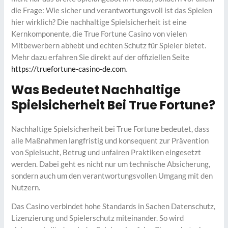
die Frage: Wie sicher und verantwortungsvoll ist das Spielen
hier wirklich? Die nachhaltige Spielsicherheit ist eine
Kernkomponente, die True Fortune Casino von vielen
Mitbewerbern abhebt und echten Schutz für Spieler bietet.
Mehr dazu erfahren Sie direkt auf der offiziellen Seite
https://truefortune-casino-de.com
.
Was Bedeutet Nachhaltige
Spielsicherheit Bei True Fortune?
Nachhaltige Spielsicherheit bei True Fortune bedeutet, dass
alle Maßnahmen langfristig und konsequent zur Prävention
von Spielsucht, Betrug und unfairen Praktiken eingesetzt
werden. Dabei geht es nicht nur um technische Absicherung,
sondern auch um den verantwortungsvollen Umgang mit den
Nutzern.
Das Casino verbindet hohe Standards in Sachen Datenschutz,
Lizenzierung und Spielerschutz miteinander. So wird