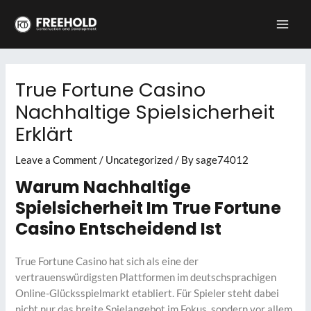
Skip
Post
MAI
to
navigation
ME
content
True Fortune Casino
Nachhaltige Spielsicherheit
Erklärt
Leave a Comment
/
Uncategorized
/ By
sage74012
Warum Nachhaltige
Spielsicherheit Im True Fortune
Casino Entscheidend Ist
True Fortune Casino hat sich als eine der
vertrauenswürdigsten Plattformen im deutschsprachigen
Online-Glücksspielmarkt etabliert. Für Spieler steht dabei
nicht nur das breite Spielangebot im Fokus, sondern vor allem