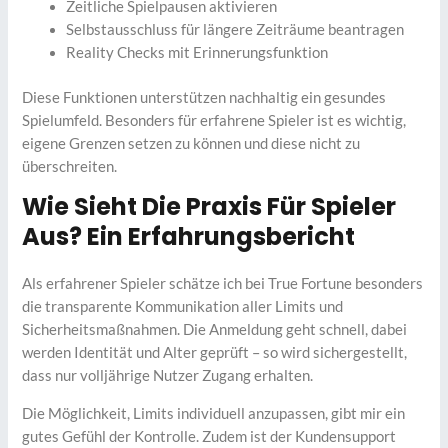
Zeitliche Spielpausen aktivieren
Selbstausschluss für längere Zeiträume beantragen
Reality Checks mit Erinnerungsfunktion
Diese Funktionen unterstützen nachhaltig ein gesundes
Spielumfeld. Besonders für erfahrene Spieler ist es wichtig,
eigene Grenzen setzen zu können und diese nicht zu
überschreiten.
Wie Sieht Die Praxis Für Spieler
Aus? Ein Erfahrungsbericht
Als erfahrener Spieler schätze ich bei True Fortune besonders
die transparente Kommunikation aller Limits und
Sicherheitsmaßnahmen. Die Anmeldung geht schnell, dabei
werden Identität und Alter geprüft – so wird sichergestellt,
dass nur volljährige Nutzer Zugang erhalten.
Die Möglichkeit, Limits individuell anzupassen, gibt mir ein
gutes Gefühl der Kontrolle. Zudem ist der Kundensupport