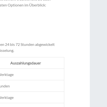
gsten Optionen im Überblick:
nen 24 bis 72 Stunden abgewickelt
üsselung.
Auszahlungsdauer
Werktage
tunden
Werktage