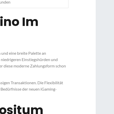
tunden
ino Im
und eine breite Palette an
 niedrigeren Einstiegshürden und
eter diese moderne Zahlungsform schon
sigen Transaktionen. Die Flexibilität
e Bedürfnisse der neuen iGaming-
positum