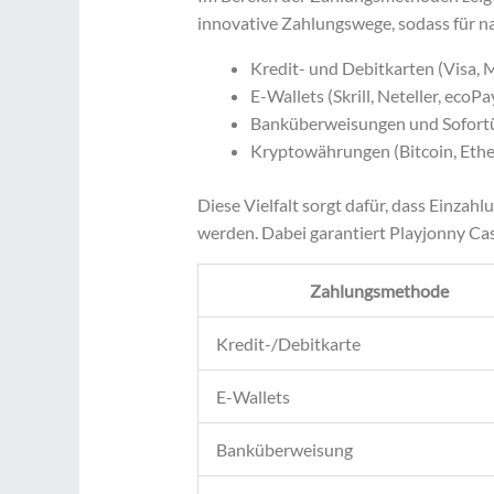
innovative Zahlungswege, sodass für na
Kredit- und Debitkarten (Visa, 
E-Wallets (Skrill, Neteller, eco
Banküberweisungen und Sofortüb
Kryptowährungen (Bitcoin, Ethe
Diese Vielfalt sorgt dafür, dass Einza
werden. Dabei garantiert Playjonny Ca
Zahlungsmethode
Kredit-/Debitkarte
E-Wallets
Banküberweisung