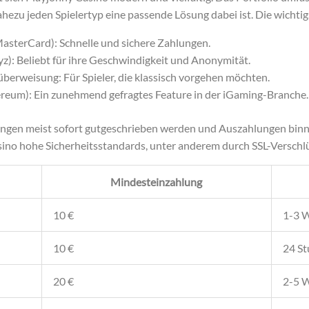
hezu jeden Spielertyp eine passende Lösung dabei ist. Die wichti
MasterCard): Schnelle und sichere Zahlungen.
Payz): Beliebt für ihre Geschwindigkeit und Anonymität.
erweisung: Für Spieler, die klassisch vorgehen möchten.
reum): Ein zunehmend gefragtes Feature in der iGaming-Branche.
hlungen meist sofort gutgeschrieben werden und Auszahlungen bin
sino hohe Sicherheitsstandards, unter anderem durch SSL-Verschl
Mindesteinzahlung
10 €
1-3 
10 €
24 S
20 €
2-5 