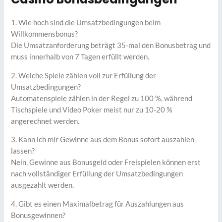
1. Wie hoch sind die Umsatzbedingungen beim
Willkommensbonus?
Die Umsatzanforderung beträgt 35-mal den Bonusbetrag und
muss innerhalb von 7 Tagen erfüllt werden.
2. Welche Spiele zählen voll zur Erfüllung der
Umsatzbedingungen?
Automatenspiele zählen in der Regel zu 100 %, während
Tischspiele und Video Poker meist nur zu 10-20 %
angerechnet werden.
3. Kann ich mir Gewinne aus dem Bonus sofort auszahlen
lassen?
Nein, Gewinne aus Bonusgeld oder Freispielen können erst
nach vollständiger Erfüllung der Umsatzbedingungen
ausgezahlt werden.
4. Gibt es einen Maximalbetrag für Auszahlungen aus
Bonusgewinnen?