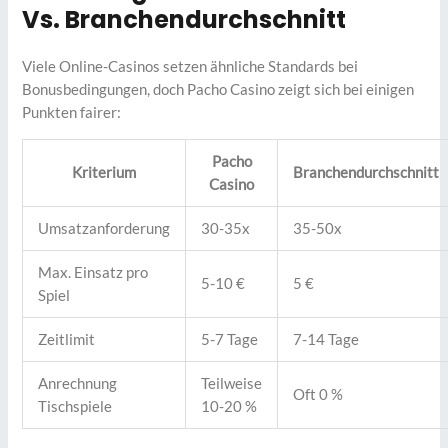
Vs. Branchendurchschnitt
Viele Online-Casinos setzen ähnliche Standards bei
Bonusbedingungen, doch Pacho Casino zeigt sich bei einigen
Punkten fairer:
Pacho
Kriterium
Branchendurchschnitt
Casino
Umsatzanforderung
30-35x
35-50x
Max. Einsatz pro
5-10 €
5 €
Spiel
Zeitlimit
5-7 Tage
7-14 Tage
Anrechnung
Teilweise
Oft 0 %
Tischspiele
10-20 %