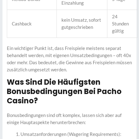
Einzahlung
24
kein Umsatz, sofort
Cashback
Stunden
gutgeschrieben
gültig
Ein wichtiger Punkt ist, dass Freispiele meistens separat
behandelt werden, mit eigenen Umsatzbedingungen – oft 40x
oder mehr. Das bedeutet, die Gewinne aus Freispielen müssen
zusätzlich umgesetzt werden.
Was Sind Die Häufigsten
Bonusbedingungen Bei Pacho
Casino?
Bonusbedingungen sind oft komplex, lassen sich aber auf
einige Hauptaspekte herunterbrechen:
Umsatzanforderungen (Wagering Requirements):