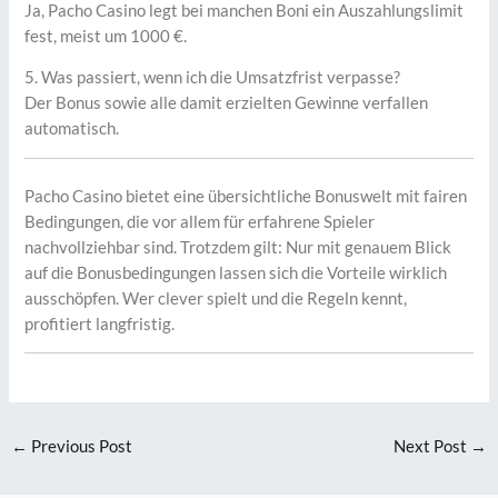
Ja, Pacho Casino legt bei manchen Boni ein Auszahlungslimit
fest, meist um 1000 €.
5. Was passiert, wenn ich die Umsatzfrist verpasse?
Der Bonus sowie alle damit erzielten Gewinne verfallen
automatisch.
Pacho Casino bietet eine übersichtliche Bonuswelt mit fairen
Bedingungen, die vor allem für erfahrene Spieler
nachvollziehbar sind. Trotzdem gilt: Nur mit genauem Blick
auf die Bonusbedingungen lassen sich die Vorteile wirklich
ausschöpfen. Wer clever spielt und die Regeln kennt,
profitiert langfristig.
←
Previous Post
Next Post
→