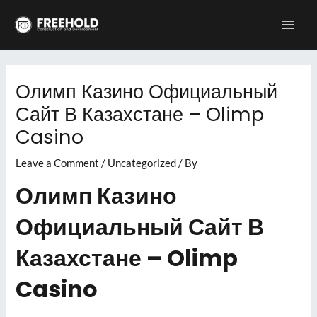
Skip
Post
MAI
to
navigation
ME
content
Олимп Казино Официальный
Сайт В Казахстане – Olimp
Casino
Leave a Comment
/
Uncategorized
/ By
Олимп Казино
Официальный Сайт В
Казахстане – Olimp
Casino