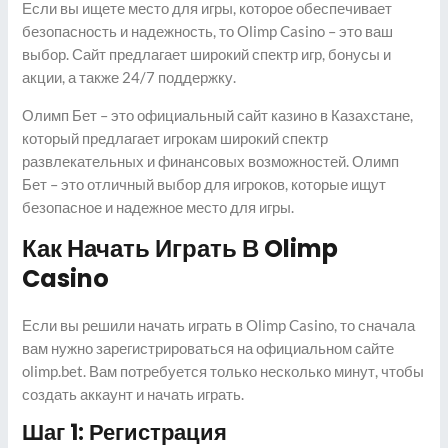
Если вы ищете место для игры, которое обеспечивает
безопасность и надежность, то Olimp Casino – это ваш
выбор. Сайт предлагает широкий спектр игр, бонусы и
акции, а также 24/7 поддержку.
Олимп Бет – это официальный сайт казино в Казахстане,
который предлагает игрокам широкий спектр
развлекательных и финансовых возможностей. Олимп
Бет – это отличный выбор для игроков, которые ищут
безопасное и надежное место для игры.
Как Начать Играть В Olimp
Casino
Если вы решили начать играть в Olimp Casino, то сначала
вам нужно зарегистрироваться на официальном сайте
olimp.bet. Вам потребуется только несколько минут, чтобы
создать аккаунт и начать играть.
Шаг 1: Регистрация