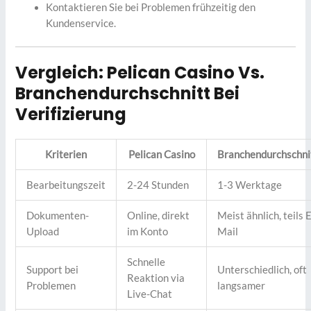
Kontaktieren Sie bei Problemen frühzeitig den
Kundenservice.
Vergleich: Pelican Casino Vs.
Branchendurchschnitt Bei
Verifizierung
Kriterien
Pelican Casino
Branchendurchschni
Bearbeitungszeit
2-24 Stunden
1-3 Werktage
Dokumenten-
Online, direkt
Meist ähnlich, teils E
Upload
im Konto
Mail
Schnelle
Support bei
Unterschiedlich, oft
Reaktion via
Problemen
langsamer
Live-Chat