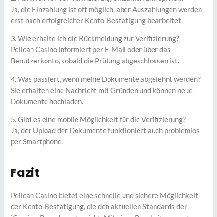
Ja, die Einzahlung ist oft möglich, aber Auszahlungen werden
erst nach erfolgreicher Konto-Bestätigung bearbeitet.
3. Wie erhalte ich die Rückmeldung zur Verifizierung?
Pelican Casino informiert per E-Mail oder über das
Benutzerkonto, sobald die Prüfung abgeschlossen ist.
4. Was passiert, wenn meine Dokumente abgelehnt werden?
Sie erhalten eine Nachricht mit Gründen und können neue
Dokumente hochladen.
5. Gibt es eine mobile Möglichkeit für die Verifizierung?
Ja, der Upload der Dokumente funktioniert auch problemlos
per Smartphone.
Fazit
Pelican Casino bietet eine schnelle und sichere Möglichkeit
der Konto-Bestätigung, die den aktuellen Standards der