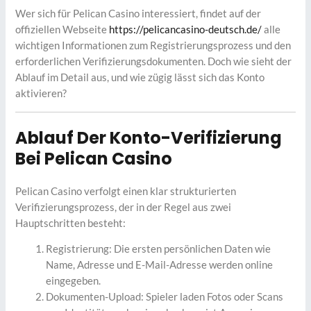
Wer sich für Pelican Casino interessiert, findet auf der
offiziellen Webseite
https://pelicancasino-deutsch.de/
alle
wichtigen Informationen zum Registrierungsprozess und den
erforderlichen Verifizierungsdokumenten. Doch wie sieht der
Ablauf im Detail aus, und wie zügig lässt sich das Konto
aktivieren?
Ablauf Der Konto-Verifizierung
Bei Pelican Casino
Pelican Casino verfolgt einen klar strukturierten
Verifizierungsprozess, der in der Regel aus zwei
Hauptschritten besteht:
Registrierung: Die ersten persönlichen Daten wie
Name, Adresse und E-Mail-Adresse werden online
eingegeben.
Dokumenten-Upload: Spieler laden Fotos oder Scans