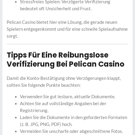
Stressfreies Spielen: Verzögerte Verifizierung
bedeutet oft Unsicherheit und Frust.
Pelican Casino bietet hier eine Lösung, die gerade neuen
Spielern entgegenkommt und für eine schnelle Spielaufnahme
sorgt.
Tipps Für Eine Reibungslose
Verifizierung Bei Pelican Casino
Damit die Konto-Bestätigung ohne Verzögerungen klappt,
sollten Sie folgende Punkte beachten:
Verwenden Sie gut lesbare, aktuelle Dokumente.
Achten Sie auf vollständige Angaben bei der
Registrierung.
Laden Sie die Dokumente in den geforderten Formaten
(z. B. JPG, PNG, PDF) hoch.
Vermeiden Sie unscharfe oder abgeschnittene Fotos.