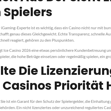
 Spielers
 iGaming-Experte ist es wichtig, dass ein Casino nicht nur mit bu
 schafft genau dieses Gleichgewicht. Echte Transparenz, schnelle
schnell reagiert, gehören zu den Pluspunkten.
t Ice Casino 2026 eine etwas persönlichere Kundenbetreuung und
Spieler, die hohe Beträge einsetzen oder regelmäßig spielen, ein gro
te Die Lizenzierun
 Casinos Priorität
. Sie ist ein Garant für den Schutz der Spielergelder, die Einhalt
hörden. Ein nicht lizenziertes oder unzureichend reguliertes Casi