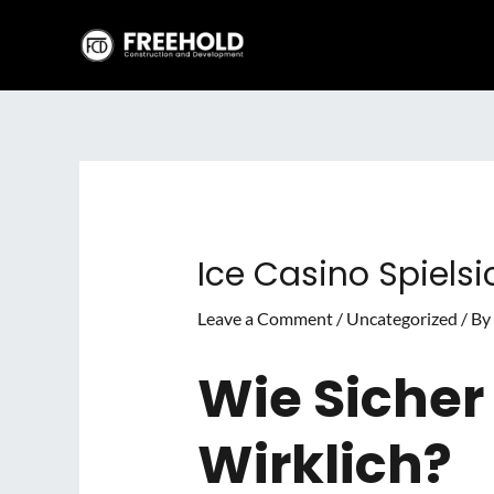
Skip
Post
to
navigation
content
Ice Casino Spielsi
Leave a Comment
/
Uncategorized
/ By
Wie Sicher 
Wirklich?