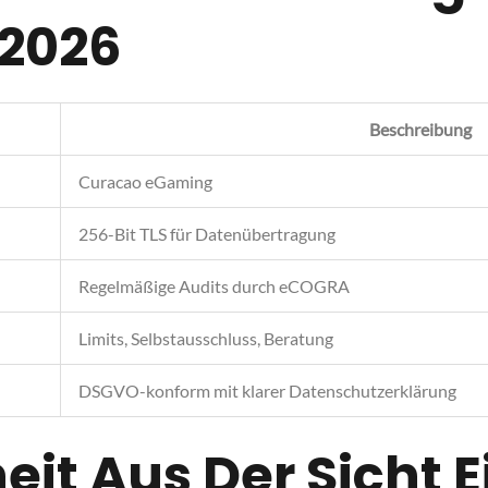
 2026
Beschreibung
Curacao eGaming
256-Bit TLS für Datenübertragung
Regelmäßige Audits durch eCOGRA
Limits, Selbstausschluss, Beratung
DSGVO-konform mit klarer Datenschutzerklärung
eit Aus Der Sicht 