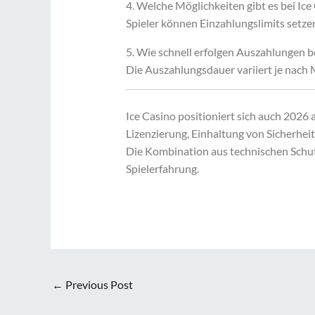
4. Welche Möglichkeiten gibt es bei Ic
Spieler können Einzahlungslimits setze
5. Wie schnell erfolgen Auszahlungen be
Die Auszahlungsdauer variiert je nach M
Ice Casino positioniert sich auch 2026 
Lizenzierung, Einhaltung von Sicherhei
Die Kombination aus technischen Schut
Spielerfahrung.
←
Previous Post