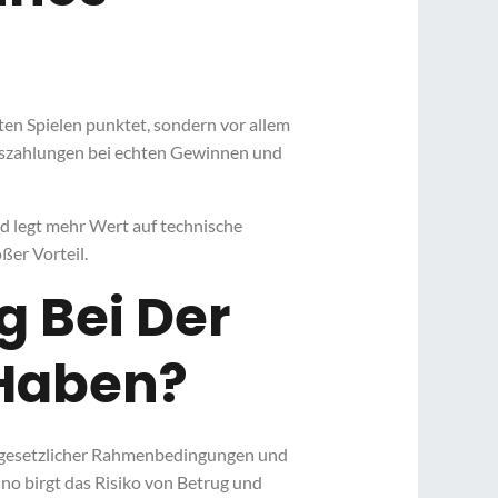
nten Spielen punktet, sondern vor allem
 Auszahlungen bei echten Gewinnen und
 legt mehr Wert auf technische
ßer Vorteil.
g Bei Der
 Haben?
ung gesetzlicher Rahmenbedingungen und
no birgt das Risiko von Betrug und