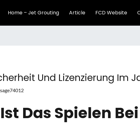
Home – Jet Grouting
Article
FCD Website
C
cherheit Und Lizenzierung Im J
sage74012
Ist Das Spielen Bei