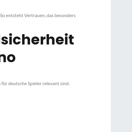
. So entsteht Vertrauen, das besonders
lsicherheit
ino
 für deutsche Spieler relevant sind.