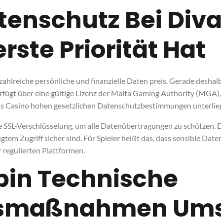
enschutz Bei Diva
rste Priorität Hat
ahlreiche persönliche und finanzielle Daten preis. Gerade deshalb
rfügt über eine gültige Lizenz der Malta Gaming Authority (MGA),
 das Casino hohen gesetzlichen Datenschutzbestimmungen unterlieg
SSL-Verschlüsselung, um alle Datenübertragungen zu schützen. D
m Zugriff sicher sind. Für Spieler heißt das, dass sensible Daten
 regulierten Plattformen.
pin Technische
tsmaßnahmen Ums