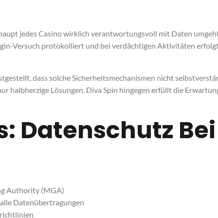
haupt jedes Casino wirklich verantwortungsvoll mit Daten umgeht
ogin-Versuch protokolliert und bei verdächtigen Aktivitäten erfol
estgestellt, dass solche Sicherheitsmechanismen nicht selbstverstä
nur halbherzige Lösungen. Diva Spin hingegen erfüllt die Erwartu
s: Datenschutz Bei
ng Authority (MGA)
r alle Datenübertragungen
chtlinien