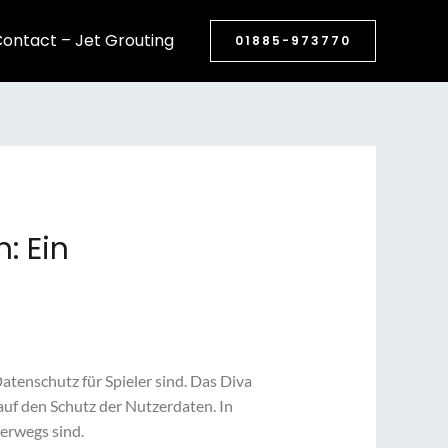
ontact – Jet Grouting
01885-973770
: Ein
atenschutz für Spieler sind. Das Diva
 auf den Schutz der Nutzerdaten. In
terwegs sind.