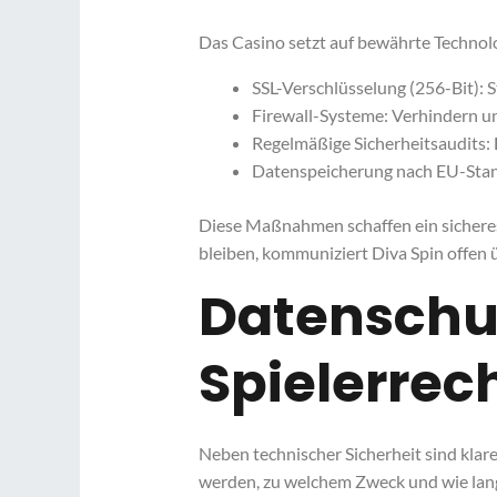
Das Casino setzt auf bewährte Technolo
SSL-Verschlüsselung (256-Bit): 
Firewall-Systeme: Verhindern una
Regelmäßige Sicherheitsaudits: E
Datenspeicherung nach EU-Stan
Diese Maßnahmen schaffen ein sicheres
bleiben, kommuniziert Diva Spin offen 
Datenschut
Spielerrech
Neben technischer Sicherheit sind klar
werden, zu welchem Zweck und wie lange