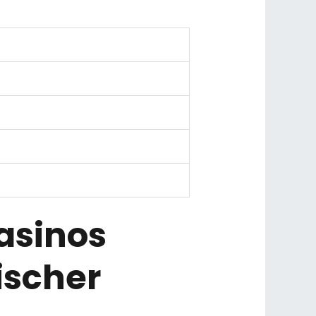
asinos
ischer