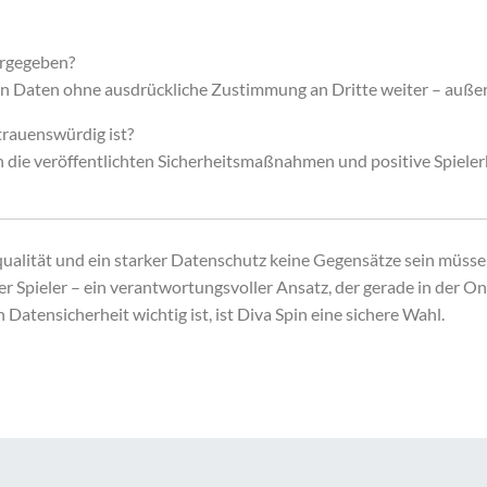
ergegeben?
 Daten ohne ausdrückliche Zustimmung an Dritte weiter – außer e
trauenswürdig ist?
 die veröffentlichten Sicherheitsmaßnahmen und positive Spiele
lqualität und ein starker Datenschutz keine Gegensätze sein müss
r Spieler – ein verantwortungsvoller Ansatz, der gerade in der On
n Datensicherheit wichtig ist, ist Diva Spin eine sichere Wahl.