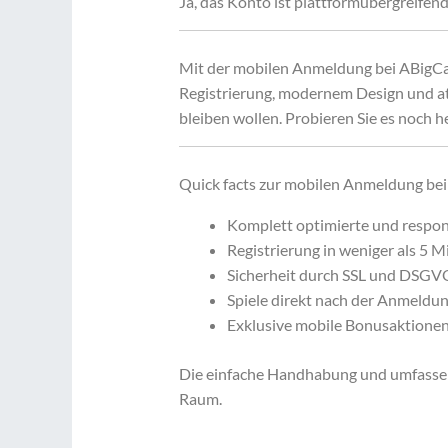
Ja, das Konto ist plattformübergreifen
Mit der mobilen Anmeldung bei ABigCan
Registrierung, modernem Design und att
bleiben wollen. Probieren Sie es noch h
Quick facts zur mobilen Anmeldung be
Komplett optimierte und respo
Registrierung in weniger als 5 
Sicherheit durch SSL und DSGV
Spiele direkt nach der Anmeldu
Exklusive mobile Bonusaktionen
Die einfache Handhabung und umfassend
Raum.