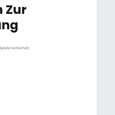
n Zur
ung
pielersicherheit.