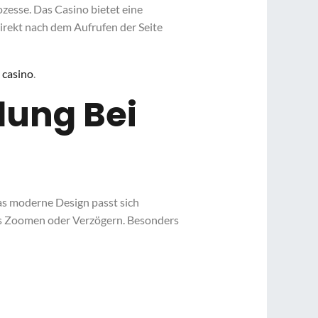
zesse. Das Casino bietet eine
Direkt nach dem Aufrufen der Seite
 casino
.
dung Bei
Das moderne Design passt sich
ges Zoomen oder Verzögern. Besonders