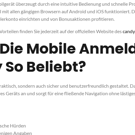
gerät überzeugt durch eine intuitive Bedienung und schnelle Pro
el mit allen gängigen Browsern auf Android und iOS funktioniert. 
lerkonto einrichten und von Bonusaktionen profitieren.
teilen finden Sie jederzeit auf der offiziellen Website des
candy
Die Mobile Anmel
So Beliebt?
praktisch, sondern auch sicher und benutzerfreundlich gestaltet. 
es Geräts an und sorgt für eine fließende Navigation ohne lästi
ische Hürden
wenigen Angaben