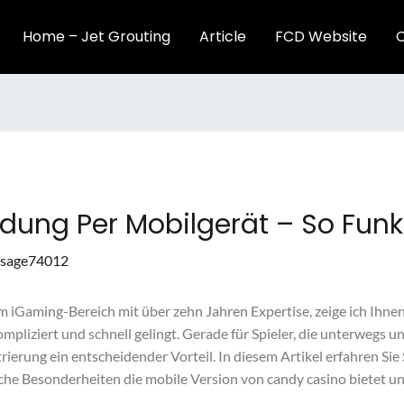
Home – Jet Grouting
Article
FCD Website
C
ng Per Mobilgerät – So Funkt
sage74012
 iGaming-Bereich mit über zehn Jahren Expertise, zeige ich Ihne
iziert und schnell gelingt. Gerade für Spieler, die unterwegs unk
ierung ein entscheidender Vorteil. In diesem Artikel erfahren Sie Sc
e Besonderheiten die mobile Version von candy casino bietet und