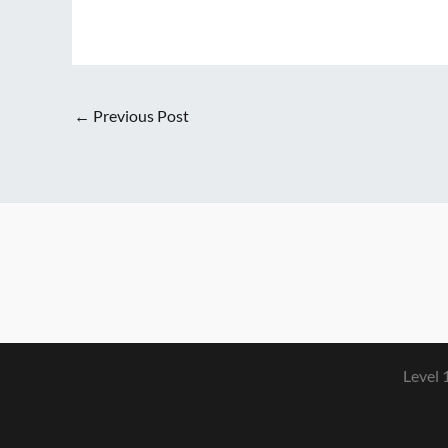
←
Previous Post
Level 