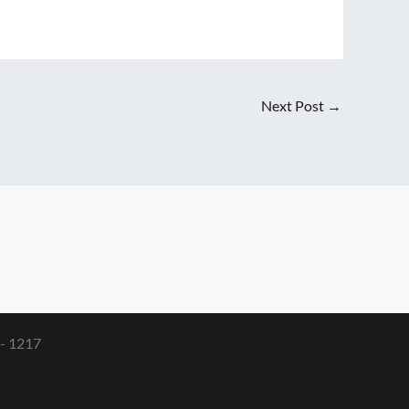
Next Post
→
 - 1217