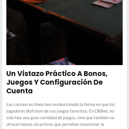
Un Vistazo Práctico A Bonos,
Juegos Y Configuración De
Cuenta
Los casinos en línea han revolucionado la forma en que los
jugadores disfrutan de sus juegos favoritos. En DBBet, no
solo hay una gran variedad de juegos, sino que también se
ofrecen bonos atractivos que permiten maximizar la