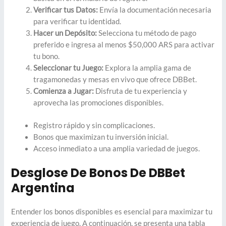
Verificar tus Datos:
Envía la documentación necesaria
para verificar tu identidad.
Hacer un Depósito:
Selecciona tu método de pago
preferido e ingresa al menos $50,000 ARS para activar
tu bono.
Seleccionar tu Juego:
Explora la amplia gama de
tragamonedas y mesas en vivo que ofrece DBBet.
Comienza a Jugar:
Disfruta de tu experiencia y
aprovecha las promociones disponibles.
Registro rápido y sin complicaciones.
Bonos que maximizan tu inversión inicial.
Acceso inmediato a una amplia variedad de juegos.
Desglose De Bonos De DBBet
Argentina
Entender los bonos disponibles es esencial para maximizar tu
experiencia de juego. A continuación, se presenta una tabla