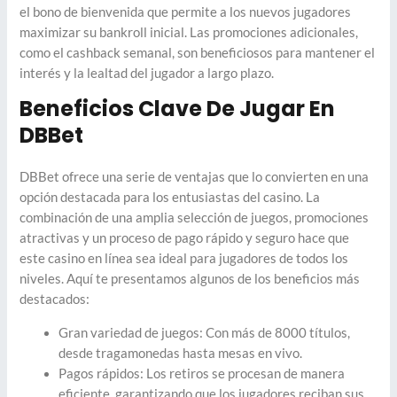
el bono de bienvenida que permite a los nuevos jugadores
maximizar su bankroll inicial. Las promociones adicionales,
como el cashback semanal, son beneficiosos para mantener el
interés y la lealtad del jugador a largo plazo.
Beneficios Clave De Jugar En
DBBet
DBBet ofrece una serie de ventajas que lo convierten en una
opción destacada para los entusiastas del casino. La
combinación de una amplia selección de juegos, promociones
atractivas y un proceso de pago rápido y seguro hace que
este casino en línea sea ideal para jugadores de todos los
niveles. Aquí te presentamos algunos de los beneficios más
destacados:
Gran variedad de juegos: Con más de 8000 títulos,
desde tragamonedas hasta mesas en vivo.
Pagos rápidos: Los retiros se procesan de manera
eficiente, garantizando que los jugadores reciban sus