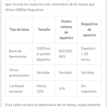
que resume los aspectos más relevantes de los bonos que
ofrece DBBet Argentina.
Monto
Requisitos
mínimo
Tipo de bono
Tamaño
de
de
apuesta
depósito
100% en
Depósito
Bono de
$50,000
el primer
+ 20
bienvenida
ARS
depósito
veces
Otras
Variable
Variable
Variable
promociones
Cashback
Hasta
Sin
S/N
semanal
10%
requisitos
Esta tabla resalta la importancia de los bonos, especialmente